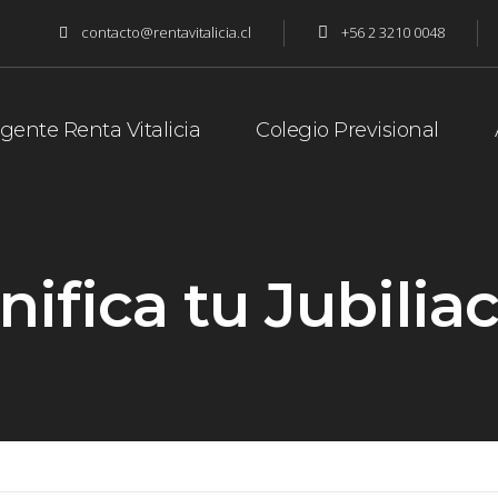
contacto@rentavitalicia.cl
+56 2 3210 0048
gente Renta Vitalicia
Colegio Previsional
nifica tu Jubilia