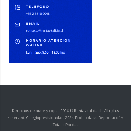
Derechos de autor y copia;
2026
© Rentavitalicia.cl - All rights
reserved. Colegioprevisional.cl . 2024. Prohibida su Reproducción
Total o Parcial.