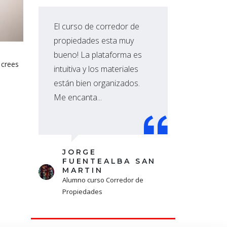
El curso de corredor de
La 
propiedades esta muy
imp
bueno! La plataforma es
ele
 crees
intuitiva y los materiales
nec
están bien organizados.
cap
Me encanta...
hec
Z
JORGE
FUENTEALBA SAN
MARTIN
Alumno curso Corredor de
Propiedades