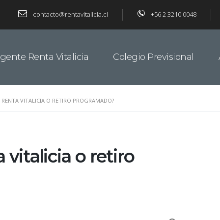
contacto@rentavitalicia.cl
+56 2 3210 0048
gente Renta Vitalicia
Colegio Previsional
R RENTA VITALICIA O RETIRO PROGRAMADO?
vitalicia o retiro