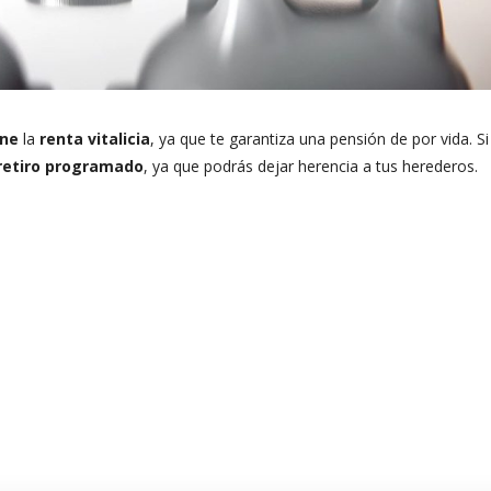
d de cursos es
Los cursos online han
ante. He podido
superado mis expectativas.
ctamente lo que
La calidad del contenido y
ene
la
renta vitalicia
, ya que te garantiza una pensión de por vida. Si
 para mi
la estructura del curso
retiro programado
, ya que podrás dejar herencia a tus herederos.
ón, lo que ha
están a la par de cualquier
m...
pr...
S SALINAS
PAULA FERNÁNDE
RZÚN
RODRIGUEZ
Curso Administración de
Alumna Curso Tasación
Inmobiliaria