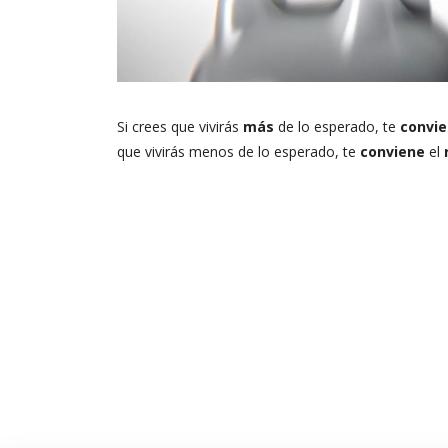
La varieda
impresion
elegir exa
Si crees que vivirás
más
de lo esperado, te
convi
necesitaba
que vivirás menos de lo esperado, te
conviene
el
capacitaci
hecho que 
HAN
OYA
Alumno 
Edificios